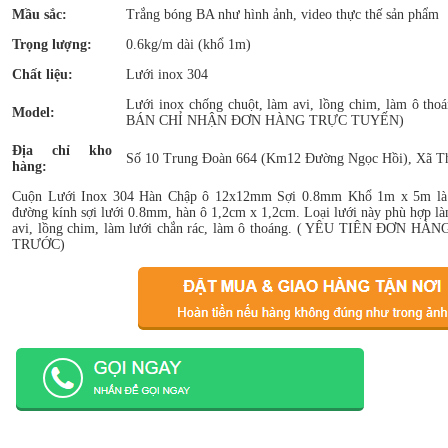
Mầu sắc:
Trắng bóng BA như hình ảnh, video thực thế sản phẩm
Trọng lượng:
0.6kg/m dài (khổ 1m)
Chất liệu:
Lưới inox 304
Lưới inox chống chuột, làm avi, lồng chim, làm ô th
Model:
BÁN CHỈ NHẬN ĐƠN HÀNG TRỰC TUYẾN)
Địa chỉ kho
Số 10 Trung Đoàn 664 (Km12 Đường Ngọc Hồi), Xã Th
hàng:
Cuộn Lưới Inox 304 Hàn Chập ô 12x12mm Sợi 0.8mm Khổ 1m x 5m là loạ
đường kính sợi lưới 0.8mm, hàn ô 1,2cm x 1,2cm. Loại lưới này phù hợp là
avi, lồng chim, làm lưới chắn rác, làm ô thoáng. ( YÊU TIÊN ĐƠN
TRƯỚC)