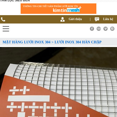
TẤM LỌC SIÊU BỀN
Giới thiệu
|
Liên hệ
MẶT HÀNG LƯỚI INOX 304 > LƯỚI INOX 304 HÀN CHẬP