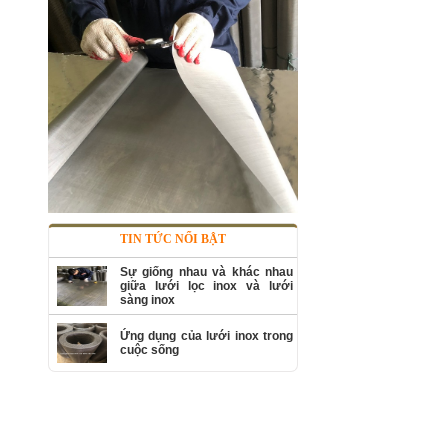
Lưới inox Kim Tín 304 hàn ô
12x12mm sợi 1.3mm khổ 1m
Mã SP: KTH3041244
Call
TIN TỨC NỔI BẬT
Sự giống nhau và khác nhau
giữa lưới lọc inox và lưới
sàng inox
Ứng dụng của lưới inox trong
cuộc sống
Lưới inox Kim Tín 304 hàn ô