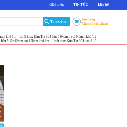
Giới thiệu
TIN TỨC
Liên hệ
Giỏ hàng
(Chưa có sản phẩm)
 khổ 1m
Lưới inox Kim Tín 304 hàn ô 6x6mm sợi 0.5mm khổ 1,2m
Lưới inox chống gián 
n ô 12x12mm sợi 1.5mm khổ 1m
Lưới inox Kim Tín 304 hàn ô 12x12mm sợi 1.2mm khổ 1.