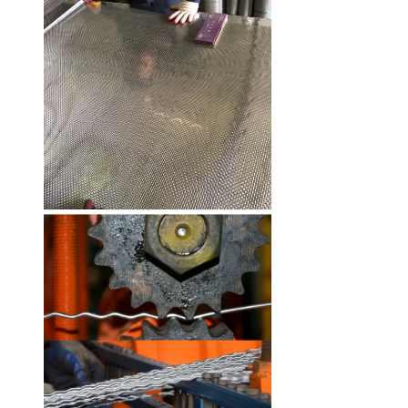
Lưới inox Kim Tín 304 Hàn ô
6x6mm sợi 0.5mm khổ 1m
Mã SP: LKTH3040618
85.000 đ