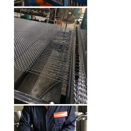
Lưới inox chống gián Kim Tín 304
hàn ô 6x6mm sợi 0.5mm khổ 1m
Mã SP: LKTH3040618
85.000 đ