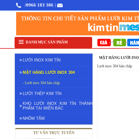
/0966 183 386
|
Lưới Inox 304 Hàn ô 12
DANH MỤC SẢN PHẨM
12x12mm sợi 1mm khổ 1m
MẶT HÀNG LƯỚI INOX
LƯỚI INOX KIM TÍN
Lưới inox 304 hàn chập
MẶT HÀNG LƯỚI INOX 304
- Lưới inox 304 hàn chập
LƯỚI THÉP KIM TÍN
KHO LƯỚI INOX KIM TÍN THÀNH
PHẨM TẠI MIỀN BẮC
NHÔM TẤM
TƯ VẤN TRỰC TUYẾN