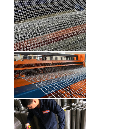
6x6mm sợi 0.5mm khổ 1,2m
Mã SP: LKTH3040620
85.000 đ
Lưới inox chống gián mắt nhỏ Kim
Tín 304 hàn ô 6x6mm sợi 0.5mm
khổ 1.2m
Mã SP: LKTH3040620
85.000 đ