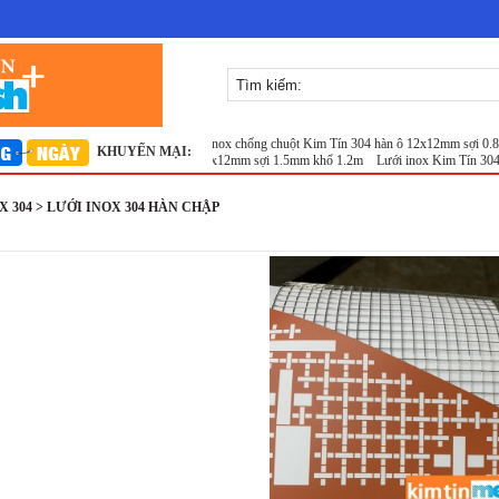
x12mm Sợi 0.8mm Khổ 1m
Lưới inox chống chuột Kim Tín 304 hàn ô 12x12mm sợi 0.8mm
KHUYẾN MẠI:
Lưới inox Kim Tín 304 hàn ô 12x12mm sợi 1.5mm khổ 1.2m
Lưới inox Kim Tín 304 hà
 304 > LƯỚI INOX 304 HÀN CHẬP