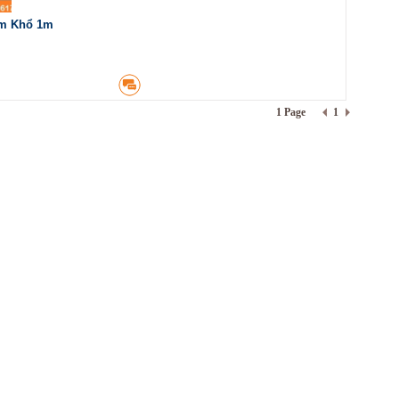
mm Khổ 1m
1 Page
1