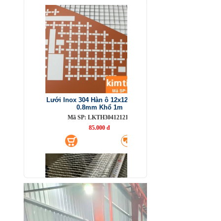
Lưới Inox 304 Hàn ô 12x12mm Sợi
0.8mm Khổ 1m
Mã SP: LKTH304121218
85.000 đ