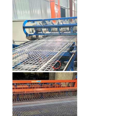
Lưới inox chống chuột Kim Tín
304 hàn ô 12x12mm sợi 0.8mm
khổ 1m
Mã SP: LKTH3041218
85.000 đ
Lưới inox Kim Tín 304 hàn ô