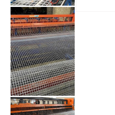
Lưới inox chống gián mắt nhỏ Kim
Tín 304 hàn ô 6x6mm sợi 0.5mm
khổ 1.2m
Mã SP: LKTH3040620
85.000 đ