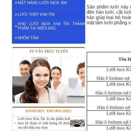
MẶT HÀNG LƯỚI INOX 304
Sản phẩm lưới này đ
đến hàn lưới, cắt lư
LƯỚI THÉP KIM TÍN
hàn giúp loại bỏ hoà
mặt tấm lưới phẳng và
KHO LƯỚI INOX KIM TÍN THÀNH
PHẨM TẠI MIỀN BẮC
NHÔM TẤM
TƯ VẤN TRỰC TUYẾN
Tên H
Lưới inox K
Hàn ô 6x6mm sợi
Lưới inox K
Hàn ô 6x6mm sợi 
Lưới inox K
Hàn ô 6x6mm sợi
Lưới Inox 304 Hàn ô 12x12mm Sợi
DANH MỤC THƯƠNG HIỆU
Lưới inox K
0.8mm Khổ 1m
Lưới inox Kim Tín là sản phẩm lưới
Mã SP: LKTH304121218
Hàn ô 6x6mm sợi 
inox kỹ thuật có chất lượng tốt được
85.000 đ
các nhà thầu lựa chọn
Lưới inox K