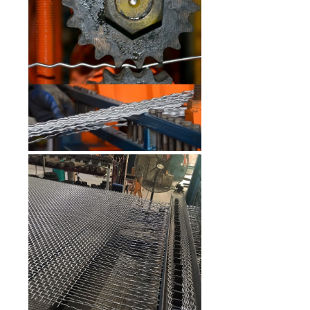
Lưới inox Kim Tín 304 hàn ô
12x12mm sợi 1.3mm khổ 1m
Mã SP: KTH3041244
Call