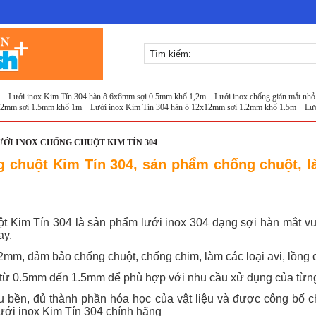
ới inox Kim Tín 304 hàn ô 6x6mm sợi 0.5mm khổ 1,2m
Lưới inox chống gián mắt nhỏ Ki
m sợi 1.5mm khổ 1m
Lưới inox Kim Tín 304 hàn ô 12x12mm sợi 1.2mm khổ 1.5m
Lưới in
LƯỚI INOX CHỐNG CHUỘT KIM TÍN 304
 chuột Kim Tín 304, sản phẩm chống chuột, là
t Kim Tín 304 là sản phẩm lưới inox 304 dạng sợi hàn mắt vu
ay.
mm, đảm bảo chống chuột, chống chim, làm các loại avi, lồng c
từ 0.5mm đến 1.5mm để phù hợp với nhu cầu xử dụng của từng 
êu bền, đủ thành phần hóa học của vật liệu và được công bố 
ưới inox Kim Tín 304 chính hãng