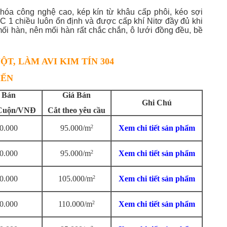
hóa công nghệ cao, kép kín từ khâu cấp phôi, kéo sợi
C 1 chiều luôn ổn định và được cấp khí Nitơ đầy đủ khi
mối hàn, nên mối hàn rất chắc chắn, ô lưới đồng đều, bề
T, LÀM AVI KIM TÍN 304
IẾN
 Bán
Giá Bán
Ghi Chú
Cuộn/VNĐ
Cắt theo yêu cầu
0.000
95.000/m
2
Xem chi tiết sản phẩm
0.000
95.000/m
2
Xem chi tiết sản phẩm
0.000
105.000/m
2
Xem chi tiết sản phẩm
0.000
110.000/m
2
Xem chi tiết sản phẩm