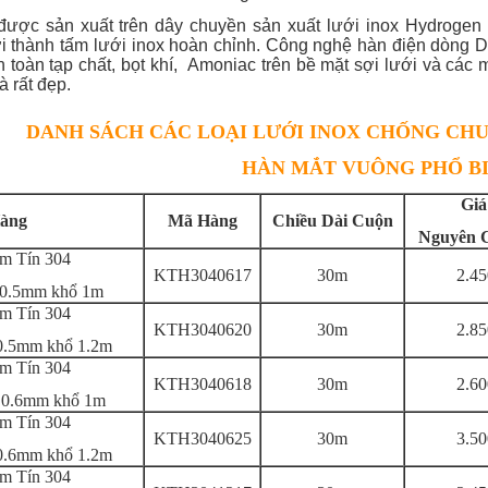
ược sản xuất trên dây chuyền sản xuất lưới inox Hydrogen 
ới thành tấm lưới inox hoàn chỉnh. Công nghệ hàn điện dòng D
n toàn tạp chất, bọt khí, Amoniac trên bề mặt sợi lưới và các 
 rất đẹp.
DANH SÁCH CÁC LOẠI LƯỚI INOX CHỐNG CHUỘ
HÀN MẮT VUÔNG PHỔ B
Giá
àng
Mã Hàng
Chiều Dài Cuộn
Nguyên 
im Tín 304
KTH3040617
30m
2.45
 0.5mm khổ 1m
im Tín 304
KTH3040620
30m
2.85
0.5mm khổ 1.2m
im Tín 304
KTH3040618
30m
2.60
 0.6mm khổ 1m
im Tín 304
KTH3040625
30m
3.50
0.6mm khổ 1.2m
im Tín 304