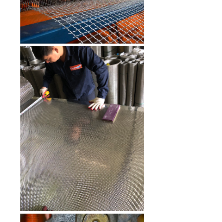
Lưới inox Kim Tín 304 Hàn ô
6x6mm sợi 0.5mm khổ 1m
Mã SP: LKTH3040618
85.000 đ
Lưới inox chống gián Kim Tín 304
hàn ô 6x6mm sợi 0.5mm khổ 1m
Mã SP: LKTH3040618
85.000 đ