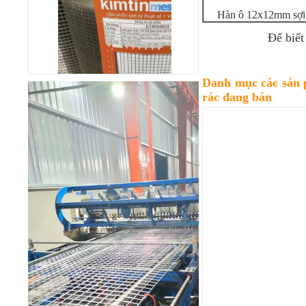
Hàn ô 12x12mm sợi
Để biết
Danh mục các sản p
rác đang bán
Lưới inox Kim Tín 304 hàn ô
6x6mm sợi 0.5mm khổ 1,2m
Mã SP: LKTH3040620
85.000 đ