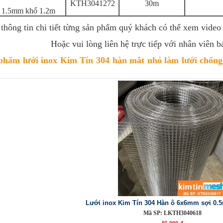
KTH3041272
30m
 1.5mm khổ 1.2m
 thông tin chi tiết từng sản phẩm quý khách có thể xem video
Hoặc vui lòng liên hệ trực tiếp với nhân viên b
hẩm lưới inox Kim Tín 304 hàn mắt nhỏ làm lưới chống c
Lưới inox Kim Tín 304 Hàn ô 6x6mm sợi 0
Mã SP: LKTH3040618