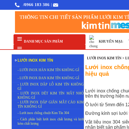
/0966 183 386
|
 0.8mm Khổ 1m
Lưới inox chống chuột Kim Tín 304 hàn ô 12x12mm sợi 0.8mm khổ 1m
Lư
KHUYẾN MẠI:
DANH MỤC SẢN PHẨM
x Kim Tín 304 hàn ô 12x12mm sợi 1.5mm khổ 1.2m
Lưới inox Kim Tín 304 hàn ô 12x12m
LƯỚI INOX KIM TÍN > 
LƯỚI INOX KIM TÍN
Lưới inox chống
- LƯỚI INOX HÀN KIM TÍN KHÔNG GỈ
hiệu quả
- LƯỚI INOX ĐAN KIM TÍN KHÔNG GỈ
- LƯỚI INOX DẬP LỖ KIM TÍN KHÔNG
GỈ
Lưới inox chống chuộ
- LƯỚI INOX DỆT KIM TÍN MẮT NHỎ
trên thị trường hiện n
KHÔNG GỈ
- LƯỚI INOX DẬP GIÃN MẮT CÁO KIM
Ô lưới từ 5mm đến 12
TÍN KHÔNG GỈ
- Lưới inox chống chuột Kim Tín 304
Đường kính sợi lưới 
- Cách phân biệt lưới inox chất lượng và lưới
Vật liệu inox 304 si
kém chất lượng
nhận biết sản phẩm l