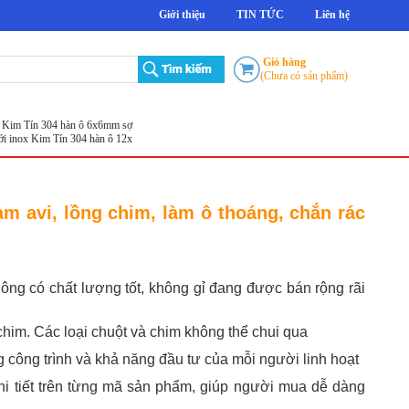
Giới thiệu
TIN TỨC
Liên hệ
Giỏ hàng
(Chưa có sản phẩm)
m Tín 304 hàn ô 6x6mm sợi 0.5mm khổ 1.2m
Lưới inox Kim Tín 304 Hàn ô 6x6mm sợi 0.5
ox Kim Tín 304 hàn ô 12x12mm sợi 1.2mm khổ 1.2m
m avi, lồng chim, làm ô thoáng, chắn rác
ông có chất lượng tốt, không gỉ đang được bán rộng rãi
him. Các loại chuột và chim không thể chui qua
công trình và khả năng đầu tư của mỗi người linh hoạt
chi tiết trên từng mã sản phẩm, giúp người mua dễ dàng