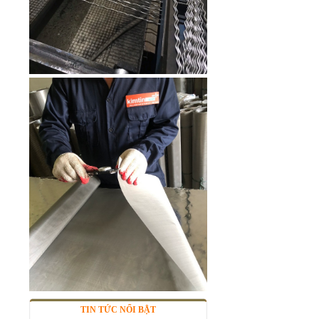
Lưới inox Kim Tín 304 hàn ô
6x6mm sợi 0.6mm khổ 1.2m
Mã SP: KTH3040625
Call
TIN TỨC NỔI BẬT