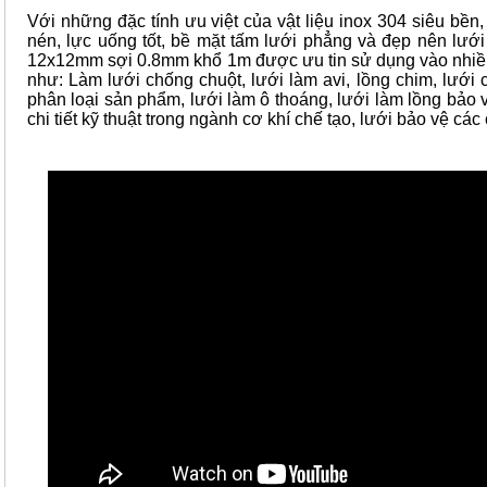
Với những đặc tính ưu việt của vật liệu inox 304 siêu bền,
nén, lực uống tốt, bề mặt tấm lưới phẳng và đẹp nên lướ
12x12mm sợi 0.8mm khổ 1m được ưu tin sử dụng vào nhiề
như: Làm lưới chống chuột, lưới làm avi, lồng chim, lưới c
phân loại sản phẩm, lưới làm ô thoáng, lưới làm lồng bảo v
chi tiết kỹ thuật trong ngành cơ khí chế tạo, lưới bảo vệ các c