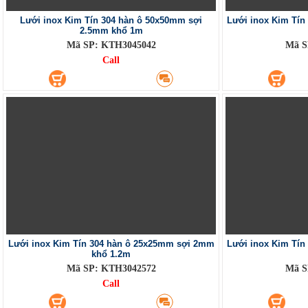
Lưới inox Kim Tín 304 hàn ô 50x50mm sợi
Lưới inox Kim Tí
2.5mm khổ 1m
Mã SP: KTH3045042
Mã S
Call
Lưới inox Kim Tín 304 hàn ô 25x25mm sợi 2mm
Lưới inox Kim Tí
khổ 1.2m
Mã SP: KTH3042572
Mã S
Call