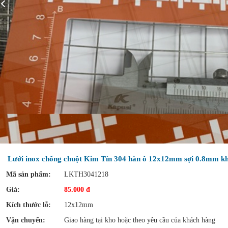
Lưới inox chống chuột Kim Tín 304 hàn ô 12x12mm sợi 0.8mm k
Mã sản phẩm:
LKTH3041218
Giá:
85.000 đ
Kích thước lỗ:
12x12mm
Vận chuyển:
Giao hàng tại kho hoặc theo yêu cầu của khách hàng