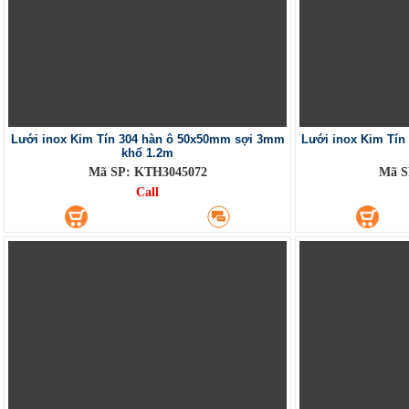
Lưới inox Kim Tín 304 hàn ô 50x50mm sợi 3mm
Lưới inox Kim Tí
khổ 1.2m
Mã SP: KTH3045072
Mã S
Call