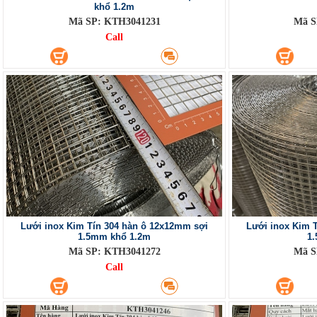
khổ 1.2m
Mã SP: KTH3041231
Mã S
Call
Lưới inox Kim Tín 304 hàn ô 12x12mm sợi
Lưới inox Kim 
1.5mm khổ 1.2m
1
Mã SP: KTH3041272
Mã S
Call