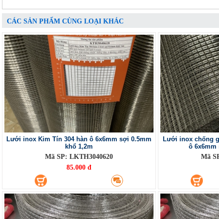
CÁC SẢN PHẨM CÙNG LOẠI KHÁC
Lưới inox Kim Tín 304 hàn ô 6x6mm sợi 0.5mm
Lưới inox chống g
khổ 1,2m
ô 6x6mm 
Mã SP: LKTH3040620
Mã S
85.000 đ