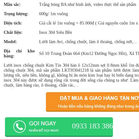
Mầu sắc:
Trắng bóng BA như hình ảnh, video thực thế sản phẩm
Trọng lượng:
600g/ 1m vuông
Diện tích:
Giá cắt lẻ 1m vuông = 85.000đ ( Giá nguyên cuộn 1m x
Chất liệu:
Inox 304 Siêu Bền
Model:
Lưới làm Avi, chống chuột, làm ô thoáng, chống nứt,...
Địa chỉ kho
Số 10 Trung Đoàn 664 (Km12 Đường Ngọc Hồi), Xã Th
hàng:
Lưới inox chống chuột Kim Tín 304 hàn ô 12x12mm sợi 0.8mm khổ 1m được
chống chuột 304, mã sản phẩm LKTH3041218 là sản phẩm lưới được làm b
lượng tốt, siêu bền, không gỉ, không bị ăn mòn kim loại hay bị biến dạng tr
inox 304 này được sử dụng rộng rãi trong đời sống của chúng ta như: Làm
chuột, làm hàng rào, ô thoáng, chắn rác,...
0933 183 386