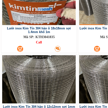
Lưới inox Kim Tín 304 hàn ô 18x18mm sợi
Lưới inox Kim Tí
1.4mm khổ 1m
Mã SP: KTH3041835
Mã S
Call
Lưới inox Kim Tín 304 hàn ô 12x12mm sợi 1mm
Lưới inox Kim Tí