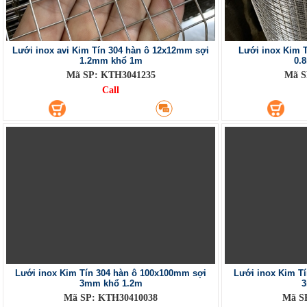
Lưới inox avi Kim Tín 304 hàn ô 12x12mm sợi
Lưới inox Kim 
1.2mm khổ 1m
0.
Mã SP: KTH3041235
Mã S
Call
Lưới inox Kim Tín 304 hàn ô 100x100mm sợi
Lưới inox Kim T
3mm khổ 1.2m
3
Mã SP: KTH30410038
Mã S