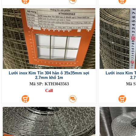
Lưới inox Kim Tín 304 hàn ô 35x35mm sợi
Lưới inox Kim 
2.7mm khổ 1m
2.
Mã SP: KTH3043563
Mã S
Call