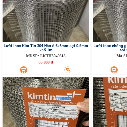
Lưới inox Kim Tín 304 Hàn ô 6x6mm sợi 0.5mm
Lưới inox chống g
khổ 1m
sợi
Mã SP: LKTH3040618
Mã S
85.000 đ