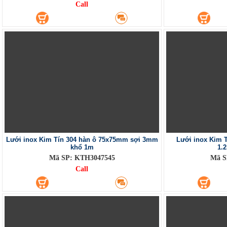
Call
Lưới inox Kim Tín 304 hàn ô 75x75mm sợi 3mm
Lưới inox Kim 
khổ 1m
1.
Mã SP: KTH3047545
Mã S
Call