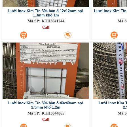
Lưới inox Kim Tín 304 hàn ô 12x12mm sợi
Lưới inox Kim Tí
1.3mm khổ 1m
Mã SP: KTH3041244
Mã S
Call
Lưới inox Kim Tín 304 hàn ô 40x40mm sợi
Lưới inox Kim 
2.5mm khổ 1.2m
2
Mã SP: KTH3044065
Mã S
Call