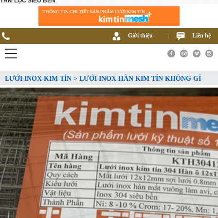
TẤM LỌC SIÊU BỀN
Giới thiệu
|
Liên hệ
LƯỚI INOX KIM TÍN > LƯỚI INOX HÀN KIM TÍN KHÔNG GỈ