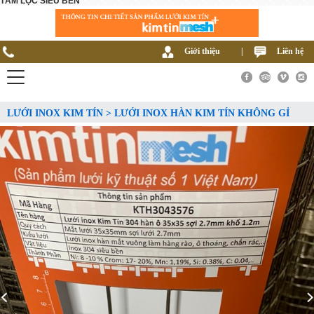
TẤM LỌC SIÊU BỀN
Giới thiệu
|
Liên hệ
LƯỚI INOX KIM TÍN > LƯỚI INOX HÀN KIM TÍN KHÔNG GỈ