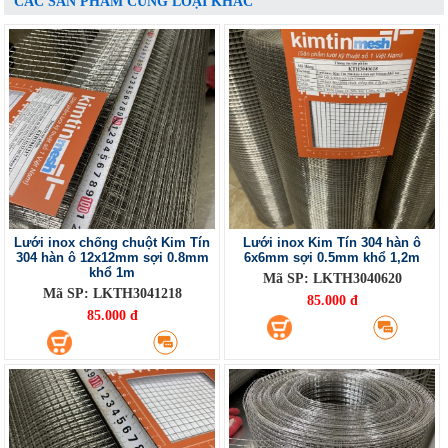
CÁC SẢN PHẨM CÙNG LOẠI KHÁC
Lưới inox chống chuột Kim Tín
Lưới inox Kim Tín 304 hàn ô
304 hàn ô 12x12mm sợi 0.8mm
6x6mm sợi 0.5mm khổ 1,2m
khổ 1m
Mã SP: LKTH3040620
Mã SP: LKTH3041218
85.000 đ
85.000 đ