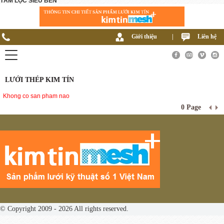
TẤM LỌC SIÊU BỀN
Giới thiệu
|
Liên hệ
LƯỚI THÉP KIM TÍN
Khong co san pham nao
0 Page
© Copyright 2009 - 2026 All rights reserved.