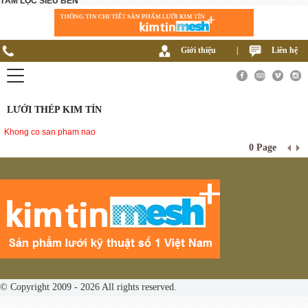
TẤM LỌC SIÊU BỀN
Giới thiệu
|
Liên hệ
LƯỚI THÉP KIM TÍN
Khong co san pham nao
0 Page
© Copyright 2009 - 2026 All rights reserved.