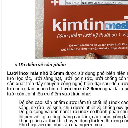
Ưu điểm về sản phẩm
Lưới inox mắt nhỏ 2.6mm
được sử dụng phổ biến hiện na
lưới lọc rác, lưới sàng hạt, lưới lọc nước, lưới chống côn
sản xuất trên dây chuyền công nghệ hiện đại sau đó đượ
lưới inox đan hoàn chỉnh.
Lưới inox ô 2.6mm
ngoài tác dụn
lưới còn có nhiều ưu điểm vượt trộn như:
Độ bền cao: sản phẩm được làm từ chất liệu inox cao
sáng, dễ rửa, vệ sinh, chịu được nhiệt và chống oxy hó
Dễ gia công và uốn nắn: lưới inox có thành phần chủ 
tốt nên việc gia công thàng các tấm, các cuộn mỏng là 
không cần các thiết bị chuyên dụng thì kéo thường cũn
Phù hợp với mọi nhu cầu của người mua.