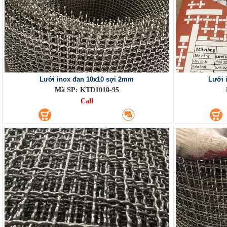
Lưới inox đan 10x10 sợi 2mm
Lưới 
Mã SP: KTD1010-95
Call