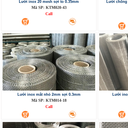
Lưới inox 20 mesh sợi to 0.35mm
Lưới chống 
Mã SP: KTM020-43
Call
Lưới inox mắt nhỏ 2mm sợi 0.3mm
Lưới in
Mã SP: KTM014-18
Call