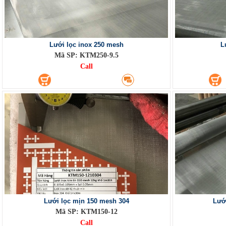
Lưới lọc inox 250 mesh
L
Mã SP: KTM250-9.5
Call
Lưới lọc mịn 150 mesh 304
Lướ
Mã SP: KTM150-12
Call