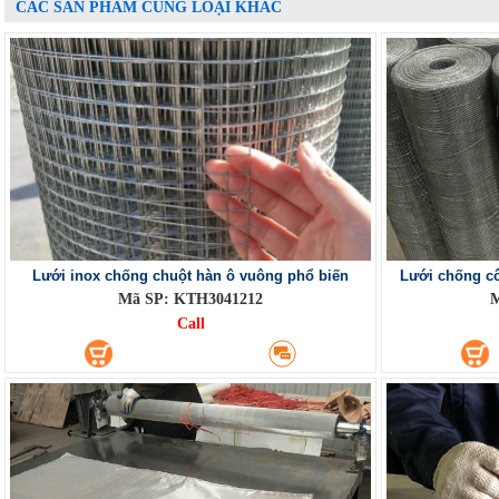
CÁC SẢN PHẨM CÙNG LOẠI KHÁC
Lưới inox chống chuột hàn ô vuông phổ biến
Lưới chống cô
Mã SP: KTH3041212
M
Call