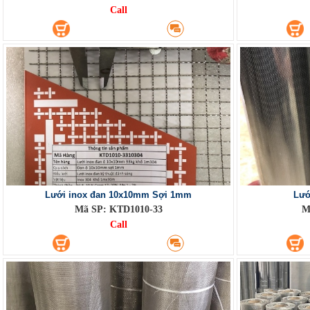
Call
Lưới inox đan 10x10mm Sợi 1mm
Lướ
Mã SP: KTD1010-33
M
Call