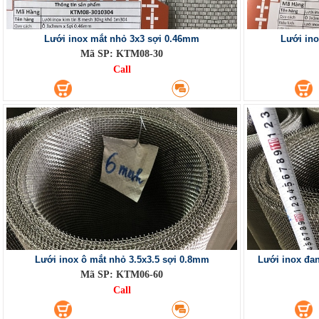
Lưới inox mắt nhỏ 3x3 sợi 0.46mm
Lưới in
Mã SP: KTM08-30
Call
Lưới inox ô mắt nhỏ 3.5x3.5 sợi 0.8mm
Lưới inox đa
Mã SP: KTM06-60
Call