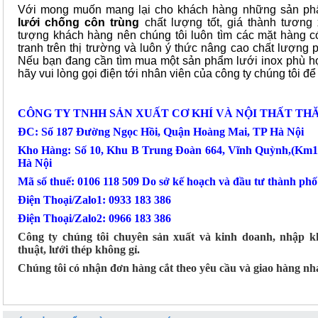
Với mong muốn mang lại cho khách hàng những sản p
lưới chống côn trùng
chất lượng tốt, giá thành tươn
tượng khách hàng nên chúng tôi luôn tìm các mặt hàng có
tranh trên thị trường và luôn ý thức nâng cao chất lượng
Nếu bạn đang cần tìm mua một sản phẩm lưới inox phù hợp
hãy vui lòng gọi điện tới nhân viên của công ty chúng tôi 
CÔNG TY TNHH SẢN XUẤT CƠ KHÍ VÀ NỘI THẤT TH
ĐC: Số 187 Đường Ngọc Hồi, Quận Hoàng Mai, TP Hà Nội
Kho Hàng: Số 10, Khu B Trung Đoàn 664, Vĩnh Quỳnh,(Km1
Hà Nội
Mã số thuế: 0106 118 509 Do sở kế hoạch và đầu tư thành ph
Điện Thoại/Zalo1: 0933 183 386
Điện Thoại/Zalo2: 0966 183 386
Công ty chúng tôi chuyên sản xuất và kinh doanh, nhập k
thuật, lưới thép không gỉ.
Chúng tôi có nhận đơn hàng cắt theo yêu cầu và giao hàng n