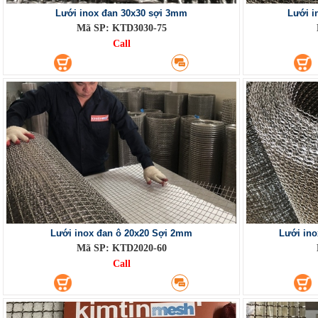
Lưới inox đan 30x30 sợi 3mm
Lưới i
Mã SP: KTD3030-75
Call
Lưới inox đan ô 20x20 Sợi 2mm
Lưới in
Mã SP: KTD2020-60
Call