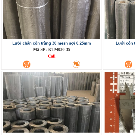
Lưới chắn côn trùng 30 mesh sợi 0.25mm
Lưới côn 
Mã SP: KTM030-35
Call