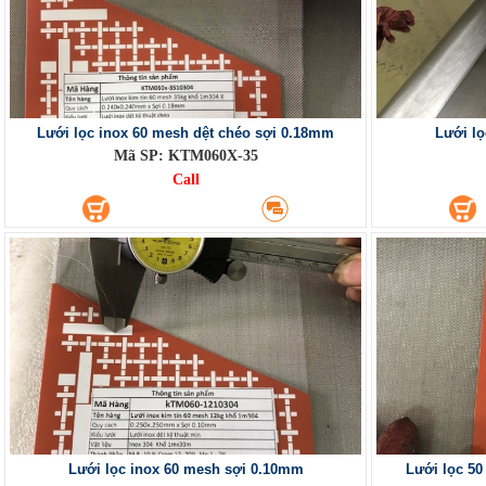
Lưới lọc inox 60 mesh dệt chéo sợi 0.18mm
Lưới lọ
Mã SP: KTM060X-35
Call
Lưới lọc inox 60 mesh sợi 0.10mm
Lưới lọc 5