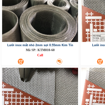
Lưới inox mắt nhỏ 2mm sợi 0.55mm Kim Tín
Lưới ino
Mã SP: KTM010-60
Call