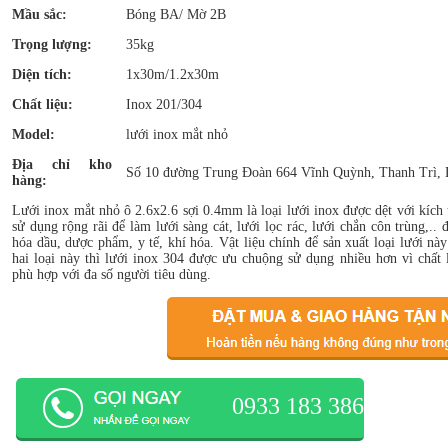
Mầu sắc:
Bóng BA/ Mờ 2B
Trọng lượng:
35kg
Diện tích:
1x30m/1.2x30m
Chất liệu:
Inox 201/304
Model:
lưới inox mắt nhỏ
Địa chỉ kho
Số 10 đường Trung Đoàn 664 Vĩnh Quỳnh, Thanh Trì, 
hàng:
Lưới inox mắt nhỏ ô 2.6x2.6 sợi 0.4mm là loại lưới inox được dệt với kích 
sử dụng rộng rãi để làm lưới sàng cát, lưới lọc rác, lưới chắn côn trùng,.
hóa dầu, dược phẩm, y tế, khí hóa. Vật liệu chính để sản xuất loại lưới này
hai loại này thì lưới inox 304 được ưu chuộng sử dụng nhiều hơn vì chất 
phù hợp với đa số người tiêu dùng.
0933 183 386