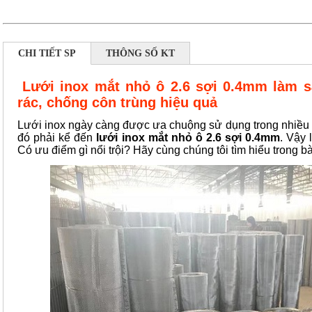
CHI TIẾT SP
THÔNG SỐ KT
Lưới inox mắt nhỏ ô 2.6 sợi 0.4mm làm sà
rác, chống côn trùng hiệu quả
Lưới inox ngày càng được ưa chuộng sử dụng trong nhiều 
đó phải kể đến
lưới inox mắt nhỏ ô 2.6 sợi 0.4mm
. Vậy 
Có ưu điểm gì nổi trội? Hãy cùng chúng tôi tìm hiểu trong bà