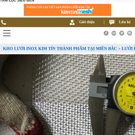
TẤM LỌC SIÊU BỀN
Giới thiệu
|
Liên hệ
KHO LƯỚI INOX KIM TÍN THÀNH PHẨM TẠI MIỀN BẮC > LƯỚI 