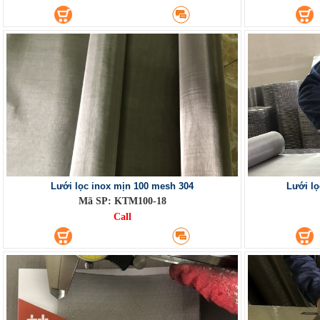
Lưới lọc inox mịn 100 mesh 304
Lưới lọ
Mã SP: KTM100-18
Call